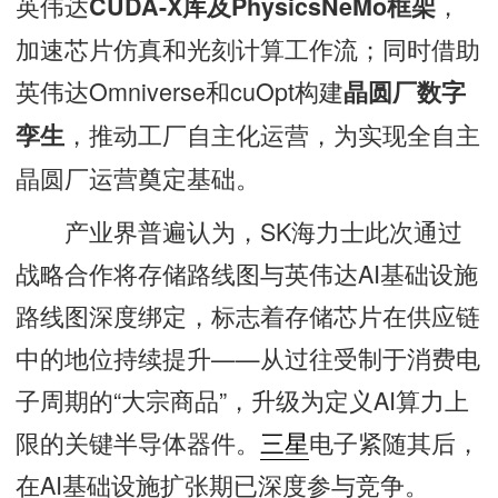
英伟达
，
CUDA-X库及PhysicsNeMo框架
加速芯片仿真和光刻计算工作流；同时借助
英伟达Omniverse和cuOpt构建
晶圆厂数字
，推动工厂自主化运营，为实现全自主
孪生
晶圆厂运营奠定基础。
产业界普遍认为，SK海力士此次通过
战略合作将存储路线图与英伟达AI基础设施
路线图深度绑定，标志着存储芯片在供应链
中的地位持续提升——从过往受制于消费电
子周期的“大宗商品”，升级为定义AI算力上
限的关键半导体器件。
三星
电子紧随其后，
在AI基础设施扩张期已深度参与竞争。